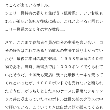
ところが出ているボトル。
シェリー樽特有の香りと焦げ臭（硫黄系）、いい甘味も
あるが渋味と苦味が後味に残る。これと比べると同じシ
ェリー樽系の２５年の方が数段上。
さて、ここまで参加者全員が自分の主張を言い合い、自
分の好みはこれであると酒飲みの主張で盛り上がってい
たが、最後に本日の真打登場。１９５８年蒸留の４０年
物である。当時、蒸留所では１０００ポンドでうられて
いたそうだ。土屋氏も売店に残った最後の一本を売って
くれといったが、１０００ポンドでも売れないと断られ
たそうだ。がっちりとした木のケースに豪奢なデキャン
タと共に収まっていたそのボトルは目の前のグラスの中
で輝いている。こういうときは自然と頬が緩んでくるも