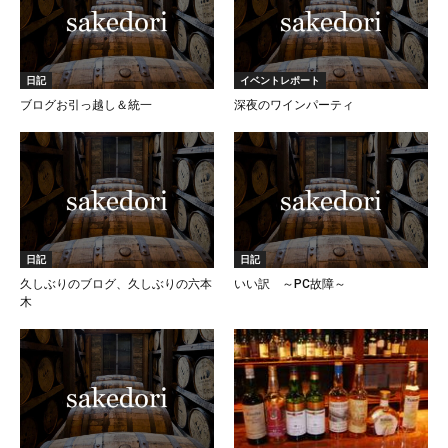
日記
イベントレポート
ブログお引っ越し＆統一
深夜のワインパーティ
日記
日記
久しぶりのブログ、久しぶりの六本
いい訳 ～PC故障～
木