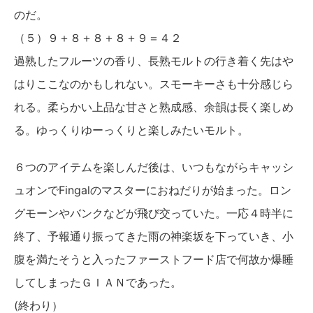
のだ。
（５）９＋８＋８＋８＋９＝４２
過熟したフルーツの香り、長熟モルトの行き着く先はや
はりここなのかもしれない。スモーキーさも十分感じら
れる。柔らかい上品な甘さと熟成感、余韻は長く楽しめ
る。ゆっくりゆーっくりと楽しみたいモルト。
６つのアイテムを楽しんだ後は、いつもながらキャッシ
ュオンでFingalのマスターにおねだりが始まった。ロン
グモーンやバンクなどが飛び交っていた。一応４時半に
終了、予報通り振ってきた雨の神楽坂を下っていき、小
腹を満たそうと入ったファーストフード店で何故か爆睡
してしまったＧＩＡＮであった。
(終わり）