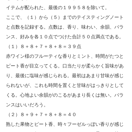
イテムが配られた、最後の１９９５８を除いて。
ここで、（１）から（５）までのテイスティングノート
と点数を記録する。点数は、香り、味わい、余韻、バラ
ンス、好みを各１０点でつけた合計５０点満点である。
（１）８＋８＋７＋８＋８＝３９点
赤ワイン様のフルーティな香りとミント、時間がたつと
ピート香が目立ってくる。口当たりが柔らかく旨味があ
り、最後に塩味が感じられる。最初はあまり甘味が感じ
られないが、これも時間を置くと甘味がはっきりとして
くる。心地よい余韻がのこるがあまり長くは無い。バラ
ンスはいいだろう。
（２）８＋９＋７＋８＋８＝４０
熟した果物とピート香、時々フーゼルっぽい香りが感じ