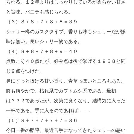
られる。１２年よりはしっかりしているが柔らかい甘さ
と旨味、バニラも感じられる。
（３）８＋８＋７＋８＋８＝３９
シェリー樽のカスクタイプ、香りも味もシュリーだが嫌
味は無い。良いシェリー物である。
（４）８＋８＋７＋８＋９＝４０
点数こそ４０点だが、好み点は後で挙げる１９５８と同
じ９点をつけた。
鼻にすっと抜ける甘い香り、青草っぽいところもある、
鯵も爽やかで、枯れ系でカブトムシ系である。最初
は？？？であったが、次第に良くなり、結構気に入った
一杯である。手に入るのであれば．．．
（５）８＋７＋７＋７＋７＝３６
今日一番の酷評、最近苦手になってきたシェリーの悪い