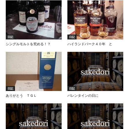
日記
日記
シングルモルトを究める！？
ハイランドパーク４０年 と
日記
日記
ありがとう ＴＧＬ
バレンタインの日に