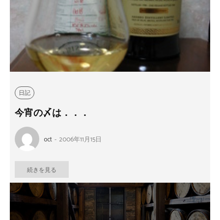
日記
今宵の〆は．．．
oct
-
2006年11月15日
続きを見る