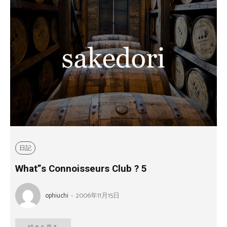
日記
What”s Connoisseurs Club ? 5
ophiuchi
-
2006年11月15日