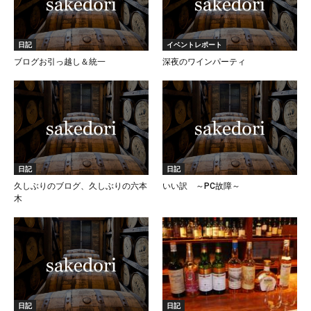
日記
イベントレポート
ブログお引っ越し＆統一
深夜のワインパーティ
日記
日記
久しぶりのブログ、久しぶりの六本
いい訳 ～PC故障～
木
日記
日記