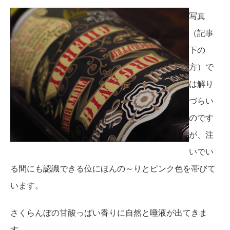
写真
（記事
下の
方）で
は解り
づらい
のです
が、注
いでい
る間にも認識できる位にほんの～りとピンク色を帯びて
います。
さくらんぼの甘酸っぱい香りに自然と唾液が出てきま
す。