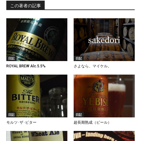
この著者の記事
日記
日記
ROYAL BREW Alc.5.5%
さよなら、マイケル。
日記
日記
モルツ･ザ･ビター
超長期熟成（ビール）