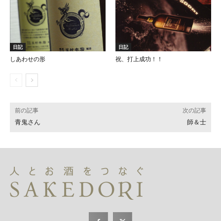
日記
日記
しあわせの形
祝、打上成功！！
前の記事
次の記事
青鬼さん
師＆士