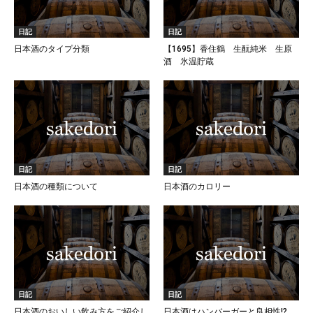
日記
日記
日本酒のタイプ分類
【1695】香住鶴 生酛純米 生原
酒 氷温貯蔵
日記
日記
日本酒の種類について
日本酒のカロリー
日記
日記
日本酒のおいしい飲み方をご紹介し
日本酒はハンバーガーと良相性!?