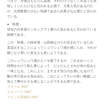
つまり、冷酒はもちろん温酒、それだけでなくて常温でも美
味しくいただけると言われるお酒で、大変人気があるのだ
が、出荷数量の少ない地酒であるため希少なお酒だと言われ
ている。
●「秋鹿」
現在の日本酒ランキングで１番の人気があると言われている
銘柄である。
この「秋鹿」の純米酒・山田錦はガスが含まれているため、
直汲みすることによってシュワシュワ感が感じられ、それが
癖になり買いに来る人も多いようである。
このシュワシュワ感が人々を魅了するが、これをゆっくり、
時間をかけて飲む事によって、だんだんとそれが米の旨みと
一体となる。これにより、ますます旨口のお酒になるので、
酸が米の旨みを包み込む。これによってキレの良い喉越しに
加えて爽やかさを感じることができるお酒である。
ラテール RMT
エルソード RMT
マビノギ英雄伝 RMT