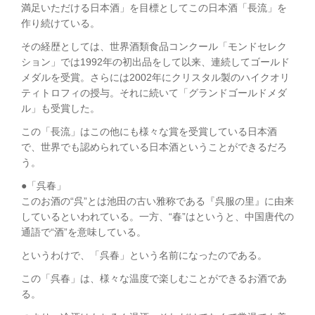
満足いただける日本酒」を目標としてこの日本酒「長流」を
作り続けている。
その経歴としては、世界酒類食品コンクール「モンドセレク
ション」では1992年の初出品をして以来、連続してゴールド
メダルを受賞。さらには2002年にクリスタル製のハイクオリ
ティトロフィの授与。それに続いて「グランドゴールドメダ
ル」も受賞した。
この「長流」はこの他にも様々な賞を受賞している日本酒
で、世界でも認められている日本酒ということができるだろ
う。
●「呉春」
このお酒の“呉”とは池田の古い雅称である『呉服の里』に由来
しているといわれている。一方、“春”はというと、中国唐代の
通語で“酒”を意味している。
というわけで、「呉春」という名前になったのである。
この「呉春」は、様々な温度で楽しむことができるお酒であ
る。