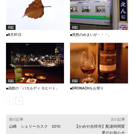
日記
日記
■8月31日
■突然のめまいが・・・。
日記
日記
■函館の「バカルディ モヒート」
■DRONACHをお替り
前の記事
次の記事
山崎 シェリーカスク 2010
【かめや吉祥寺】配達時間変
更のお知らせ