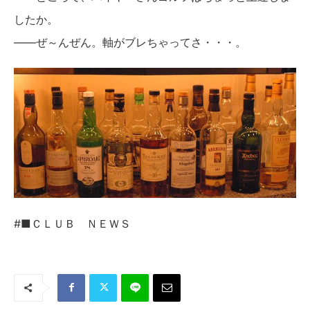
したか。
――ぜ～んぜん。軸がブレちゃってさ・・・。
#■ＣＬＵＢ ＮＥＷＳ