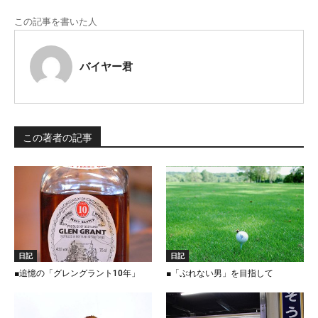
この記事を書いた人
バイヤー君
この著者の記事
日記
日記
■追憶の「グレングラント10年」
■「ぶれない男」を目指して