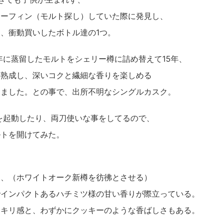
サーフィン（モルト探し）していた際に発見し、
、衝動買いしたボトル達の1つ。
0年に蒸留したモルトをシェリー樽に詰め替えて15年、
、熟成し、深いコクと繊細な香りを楽しめる
りました。との事で、出所不明なシングルカスク。
wsを起動したり、両刀使いな事をしてるので、
ルトを開けてみた。
と、（ホワイトオーク新樽を彷彿とさせる）
でインパクトあるハチミツ様の甘い香りが際立っている。
ッキリ感と、わずかにクッキーのような香ばしさもある。