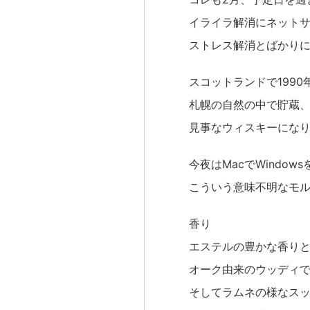
イライラ解消にネット
ストレス解消とばかりに
スコットランドで199
札幌の自然の中で貯蔵
見事なウィスキーにな
今夜はMacでWindo
こういう意味不明なモ
香り
エステルの豊かな香り
オーク由来のウッディ
そしてラムネの様なス