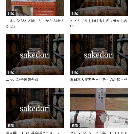
日記
日記
「オレンジと太陽」と「からのゆり
ヒトとサルをわけるもの：分かち合
かご」
い
日記
日記
ニッポン全国鍋合戦
東日本大震災チャリティのお知らせ
日記
日記
第４回 ＪＳＳ英会話クラス ～
グレンリベット２５年 ０９１０Ａ