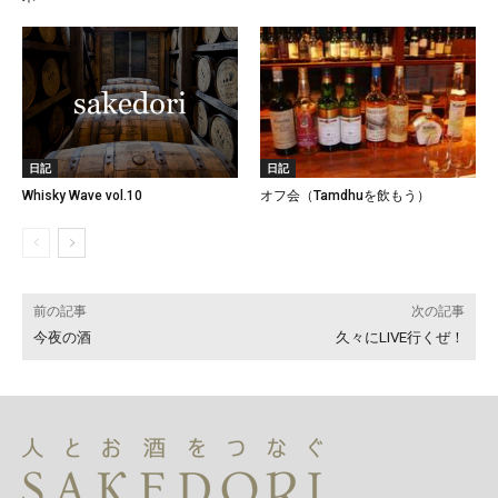
日記
日記
Whisky Wave vol.10
オフ会（Tamdhuを飲もう）
前の記事
次の記事
今夜の酒
久々にLIVE行くぜ！