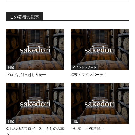
この著者の記事
日記
イベントレポート
ブログお引っ越し＆統一
深夜のワインパーティ
日記
日記
久しぶりのブログ、久しぶりの六本
いい訳 ～PC故障～
木