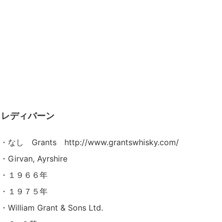
 / レディバーン
rants http://www.grantswhisky.com/
van, Ayrshire
・・１９６６年
・・１９７５年
iam Grant & Sons Ltd.