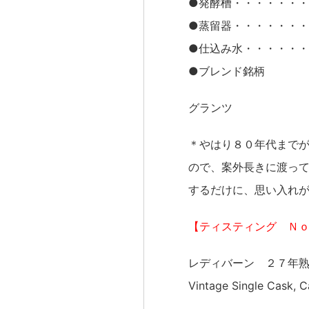
●発酵槽・・・・・・・
●蒸留器・・・・・・・
●仕込み水・・・・・
●ブレンド銘柄
グランツ
＊やはり８０年代まで
ので、案外長きに渡っ
するだけに、思い入れ
【ティスティング Ｎ
レディバーン ２７年
Vintage Single Cask, 