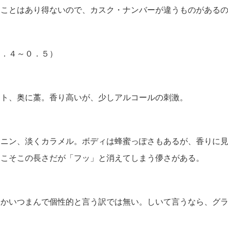
てことはあり得ないので、カスク・ナンバーが違うものがある
０．４～０．５）
ット、奥に藁。香り高いが、少しアルコールの刺激。
ンニン、淡くカラメル。ボディは蜂蜜っぽさもあるが、香りに
そこそこの長さだが「フッ」と消えてしまう儚さがある。
、かいつまんで個性的と言う訳では無い。しいて言うなら、グ