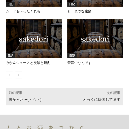
日記
日記
ムードもへったくれも
もーれつな腹痛
日記
日記
みかんジュースと炭酸と焼酎
禁酒中なんです
前の記事
次の記事
暑かった〜(・△・)
とっくに帰国してます