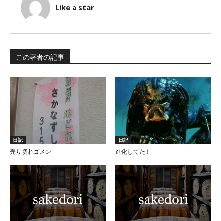
Like a star
この著者の記事
日記
日記
売り切れゴメン
進化してた！