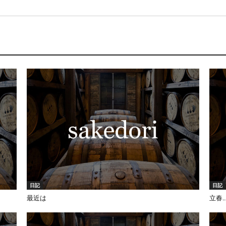
日記
日記
最近は
立春