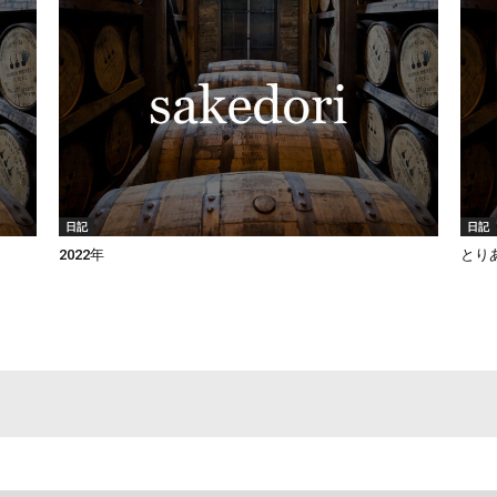
日記
日記
2022年
とり