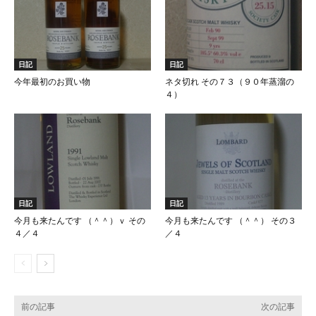
日記
日記
今年最初のお買い物
ネタ切れ その７３（９０年蒸溜の
４）
日記
日記
今月も来たんです （＾＾）ｖ その
今月も来たんです （＾＾） その３
４／４
／４
前の記事
次の記事