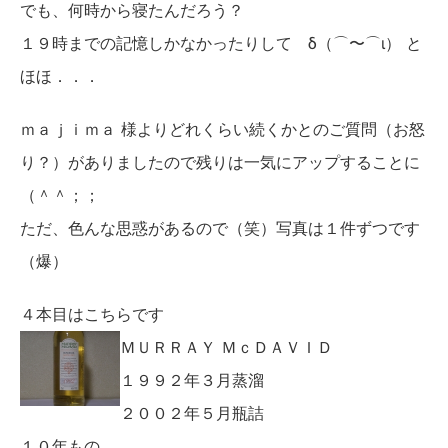
でも、何時から寝たんだろう？
１９時までの記憶しかなかったりして δ（⌒〜⌒ι） と
ほほ．．．
ｍａｊｉｍａ 様よりどれくらい続くかとのご質問（お怒
り？）がありましたので残りは一気にアップすることに
（＾＾；；
ただ、色んな思惑があるので（笑）写真は１件ずつです
（爆）
４本目はこちらです
ＭＵＲＲＡＹ ＭｃＤＡＶＩＤ
１９９２年３月蒸溜
２００２年５月瓶詰
１０年もの