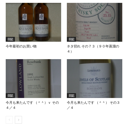
日記
日記
今年最初のお買い物
ネタ切れ その７３（９０年蒸溜の
４）
日記
日記
今月も来たんです （＾＾）ｖ その
今月も来たんです （＾＾） その３
４／４
／４