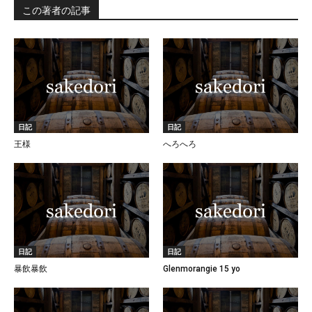
この著者の記事
日記
日記
王様
へろへろ
日記
日記
暴飲暴飲
Glenmorangie 15 yo