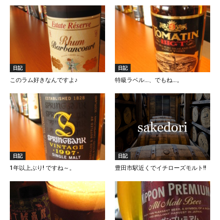
日記
日記
このラム好きなんですよ♪
特級ラベル…、でもね…。
日記
日記
1年以上ぶり! ですね～。
豊田市駅近くでイチローズモルト!!