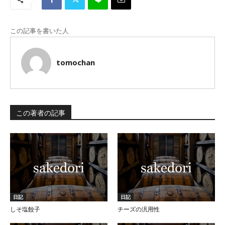
この記事を書いた人
tomochan
この著者の記事
日記
日記
しそ塩餃子
チーズの汎用性