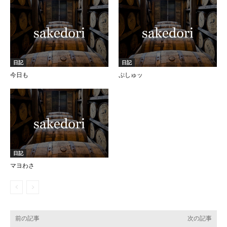
日記
日記
今日も
ぷしゅッ
日記
マヨわさ
前の記事
次の記事