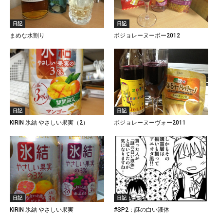
日記
日記
まめな水割り
ボジョレーヌーボー2012
日記
日記
KIRIN 氷結 やさしい果実（2）
ボジョレーヌーヴォー2011
日記
日記
KIRIN 氷結 やさしい果実
#SP2：謎の白い液体