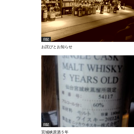
日記
お詫びとお知らせ
日記
宮城峡原酒５年