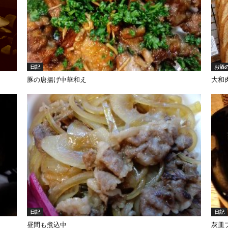
日記
お酒
豚の唐揚げ中華和え
大和
日記
日記
昼間も煮込中
灰皿