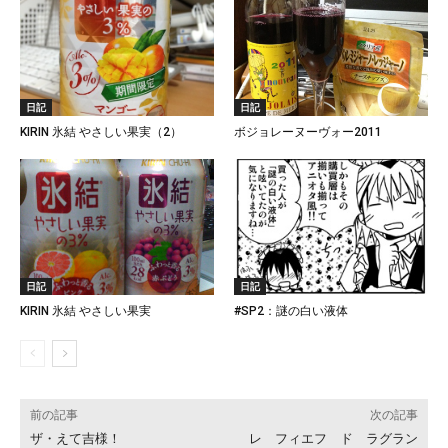
日記
日記
KIRIN 氷結 やさしい果実（2）
ボジョレーヌーヴォー2011
日記
日記
KIRIN 氷結 やさしい果実
#SP2：謎の白い液体
前の記事
次の記事
ザ・えて吉様！
レ フィエフ ド ラグラン