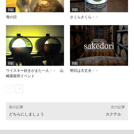
日記
日記
母の日
さくらさくら・・
日記
日記
ウイスキー好きがまた一人・・ 山
明日は大丈夫・・
崎蒸留所イベント
前の記事
次の記事
どちらにしましょう
カクテル