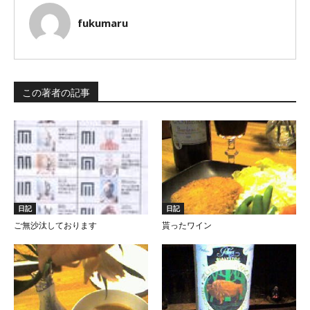
fukumaru
この著者の記事
日記
日記
ご無沙汰しております
貰ったワイン