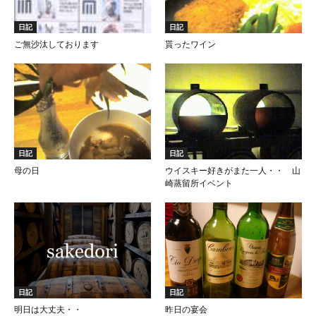
日記
日記
ご無沙汰しております
貰ったワイン
日記
日記
母の日
ウイスキー好きがまた一人・・ 山
崎蒸留所イベント
日記
日記
明日は大丈夫・・
昨日の宴会