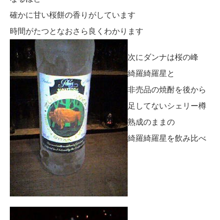
確かに甘い桜餅の香りがしています
時間がたつとなおさら良くわかります
次にダンナは桜の峰
綺羅綺羅星と
非売品の焼酎を後から
足してないシェリー樽
熟成のままの
綺羅綺羅星を飲み比べ