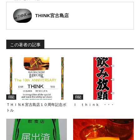
THINK宮古島店
この著者の記事
日記
日記
ＴＨＩＮＫ宮古島店１０周年記念ボ
Ｉ ｔｈｉｎｋ ・・・
トル