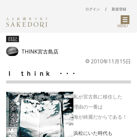
ログイン
/
新規登録
MENU
日記
THINK宮古島店
2010年11月15日
Ｉ ｔｈｉｎｋ ・・・
私が宮古島に移住した
理由の一番は
海が綺麗だからである！
浜松にいた時代も