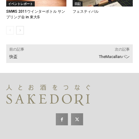
イベントレポート
日記
SMWS 2011ウインターボトル サン
フェスティバル
プリング会 in 東大S
前の記事
次の記事
快盃
TheMacallanパン