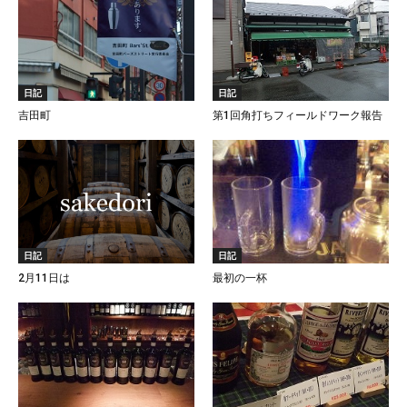
日記
日記
吉田町
第1回角打ちフィールドワーク報告
日記
日記
2月11日は
最初の一杯