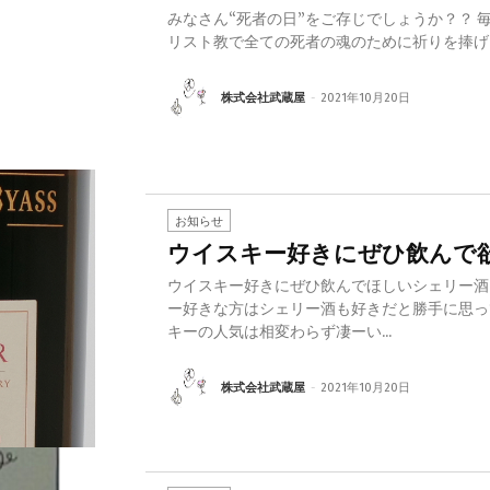
みなさん“死者の日”をご存じでしょうか？？ 毎
リスト教で全ての死者の魂のために祈りを捧げる
株式会社武蔵屋
-
2021年10月20日
お知らせ
ウイスキー好きにぜひ飲んで
ウイスキー好きにぜひ飲んでほしいシェリー酒
ー好きな方はシェリー酒も好きだと勝手に思っ
キーの人気は相変わらず凄ーい...
株式会社武蔵屋
-
2021年10月20日