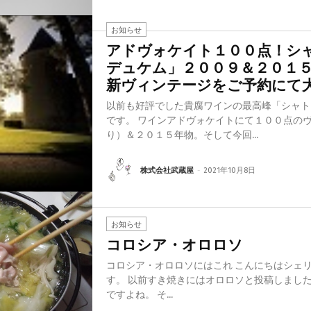
お知らせ
アドヴォケイト１００点！シ
デュケム」２００９＆２０１
新ヴィンテージをご予約にて
以前も好評でした貴腐ワインの最高峰「シャト
です。 ワインアドヴォケイトにて１００点の
り）＆２０１５年物。そして今回...
株式会社武蔵屋
-
2021年10月8日
お知らせ
コロシア・オロロソ
コロシア・オロロソにはこれ こんにちはシェリー酒担当中島です。連日で失礼しま
す。 以前すき焼きにはオロロソと投稿しましたが如何でした？はい、美味しかった
ですよね。 そ...