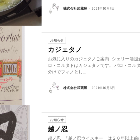
株式会社武蔵屋
-
2021年10月7日
お知らせ
カジェタノ
お気に入りのカジェタノご案内 シェリー酒担
ロ・コルタドはカジェタノです。 パロ・コル
分けでフィノとし...
株式会社武蔵屋
-
2021年10月6日
お知らせ
越ノ忍
越ノ忍 「越ノ忍ウイスキー」は２０年以上前