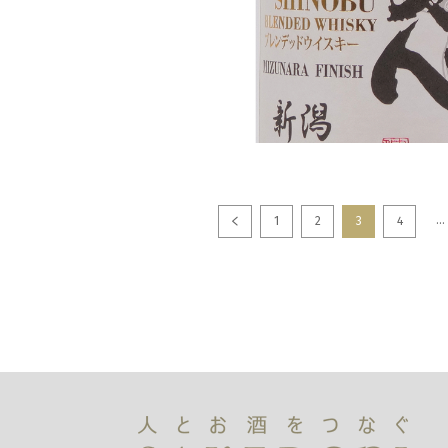
...
1
2
3
4