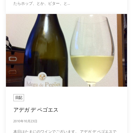
たらホップ、とか、ビター、と...
日記
アデガ デ ペゴエス
2010年10月23日
本日はたまにのワインでございます。 アデガ デ ペゴエスで