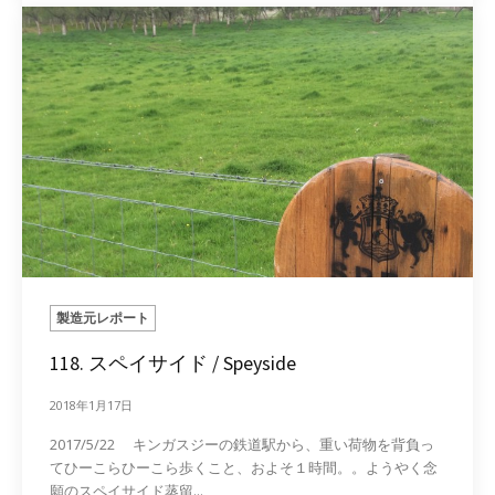
製造元レポート
118. スペイサイド / Speyside
2018年1月17日
2017/5/22 キンガスジーの鉄道駅から、重い荷物を背負っ
てひーこらひーこら歩くこと、およそ１時間。。ようやく念
願のスペイサイド蒸留...