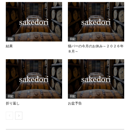
日記
日記
結果
猫バーの今月のお休み～２０２６年
８月～
日記
日記
折り返し
お盆予告