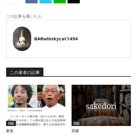
この記事を書いた人
BARwhiskycat1494
この著者の記事
日記
日記
新党
回避