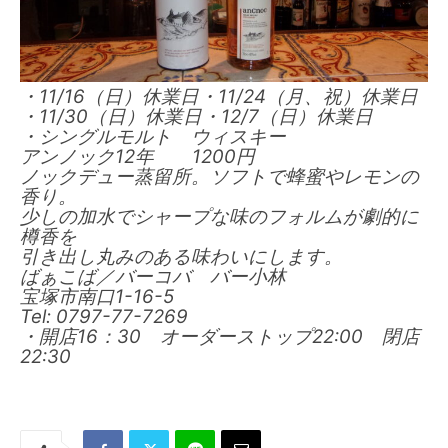
・11/16（日）休業日・11/24（月、祝）休業日
・11/30（日）休業日・12/7（日）休業日
・シングルモルト ウィスキー
アンノック12年 1200円
ノックデュー蒸留所。ソフトで蜂蜜やレモンの
香り。
少しの加水でシャープな味のフォルムが劇的に
樽香を
引き出し丸みのある味わいにします。
ばぁこば／バーコバ バー小林
宝塚市南口1-16-5
Tel: 0797-77-7269
・開店16：30 オーダーストップ22:00 閉店
22:30