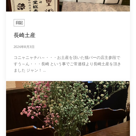
日記
長崎土産
2026年8月3日
コニャニャチハ～・・・お土産を頂いた猫バーの店主参段で
すう～ん・・・長崎 という事でご常連様より長崎土産を頂き
ました ジャン！ ...