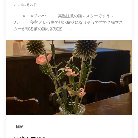
2026年7月22日
コニャニャチハ〜・・・高温注意の猫マスターですう～
ん・・・寝室 という事で脱水症状になりそうですで？猫マス
ターが寝る前の猫村家寝室・・...
日記