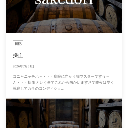
日記
採血
2026年7月31日
コニャニャチハ～・・・病院に向かう猫マスターですう～
ん・・・採血 という事でこれから向かいますさて昨夜は早く
就寝して万全のコンディショ...