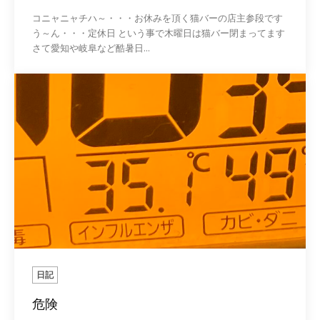
コニャニャチハ～・・・お休みを頂く猫バーの店主参段です
う～ん・・・定休日 という事で木曜日は猫バー閉まってます
さて愛知や岐阜など酷暑日...
日記
危険