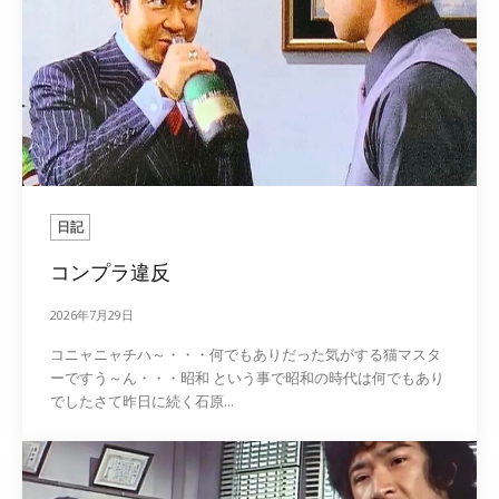
日記
コンプラ違反
2026年7月29日
コニャニャチハ～・・・何でもありだった気がする猫マスタ
ーですう～ん・・・昭和 という事で昭和の時代は何でもあり
でしたさて昨日に続く石原...