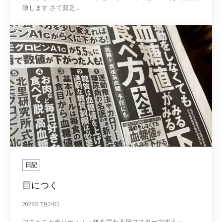
致します さて貧乏...
日記
目につく
2026年7月24日
コニャニャチハ〜・・・体を労わる猫マスターですう～