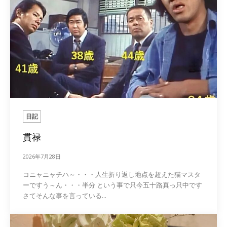
日記
貫禄
2026年7月28日
コニャニャチハ～・・・人生折り返し地点を超えた猫マスタ
ーですう～ん・・・半分 という事で只今五十路真っ只中です
さてそんな事を言っている...