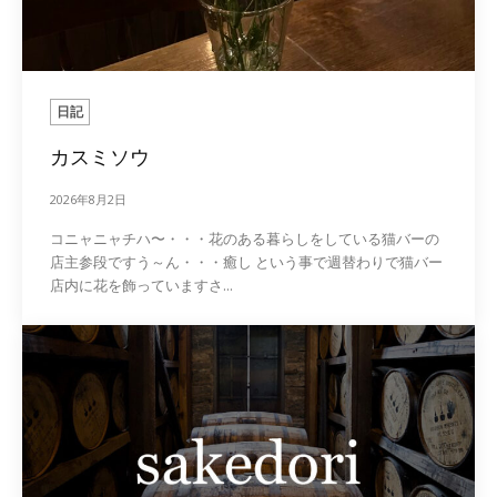
日記
カスミソウ
2026年8月2日
コニャニャチハ〜・・・花のある暮らしをしている猫バーの
店主参段ですう～ん・・・癒し という事で週替わりで猫バー
店内に花を飾っていますさ...