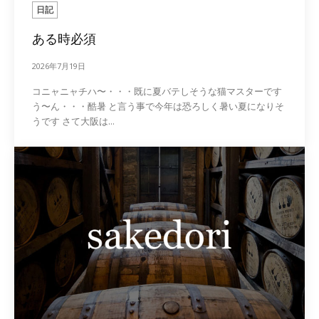
日記
ある時必須
2026年7月19日
コニャニャチハ〜・・・既に夏バテしそうな猫マスターです
う〜ん・・・酷暑 と言う事で今年は恐ろしく暑い夏になりそ
うです さて大阪は...