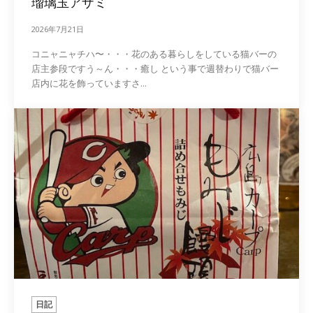
瑠璃玉アザミ
2026年7月21日
コニャニャチハ〜・・・花のある暮らしをしている猫バーの
店主参段ですう～ん・・・癒し という事で週替わりで猫バー
店内に花を飾っていますさ...
日記