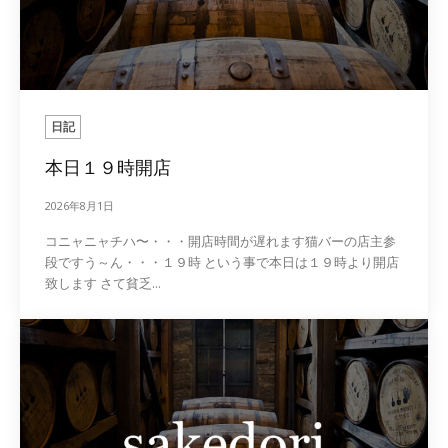
日記
本日１９時開店
2026年8月1日
コニャニャチハ〜・・・開店時間が遅れます猫バーの店主参
段ですう～ん・・・１９時 という事で本日は１９時より開店
致します さて貧乏...