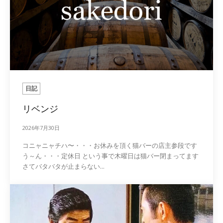
日記
リベンジ
2026年7月30日
コニャニャチハ〜・・・お休みを頂く猫バーの店主参段です
う～ん・・・定休日 という事で木曜日は猫バー閉まってます
さてバタバタが止まらない...