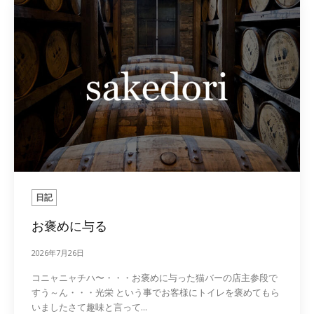
日記
お褒めに与る
2026年7月26日
コニャニャチハ〜・・・お褒めに与った猫バーの店主参段で
すう～ん・・・光栄 という事でお客様にトイレを褒めてもら
いましたさて趣味と言って...