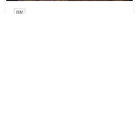
日記
フロム韓国
2026年7月18日
コニャニャチハ〜・・・異国よりのゲストにお越し頂いた猫
バーの店主参段ですう～ん・・・韓国 という事で昨夜は韓国
よりガチモルトマニアの方...