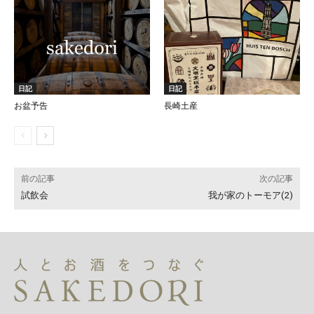
日記
日記
お盆予告
長崎土産
前の記事
次の記事
試飲会
我が家のトーモア(2)