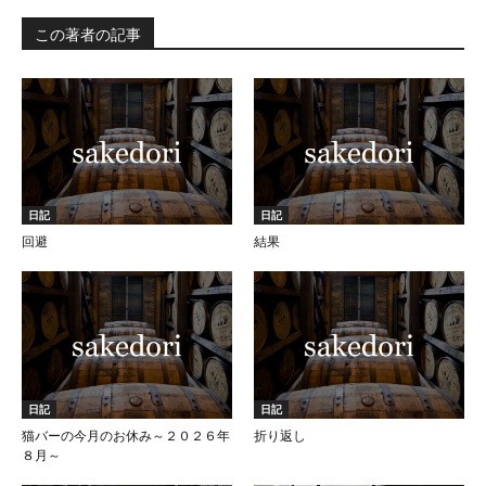
この著者の記事
日記
日記
回避
結果
日記
日記
猫バーの今月のお休み～２０２６年
折り返し
８月～