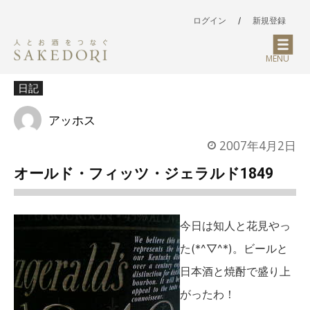
ログイン
/
新規登録
MENU
日記
アッホス
2007年4月2日
オールド・フィッツ・ジェラルド1849
今日は知人と花見やっ
た(*^▽^*)。ビールと
日本酒と焼酎で盛り上
がったわ！