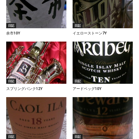
日記
日記
余市10Y
イエローストーン7Y
日記
日記
スプリングバンク12Y
アードベッグ10Y
日記
日記