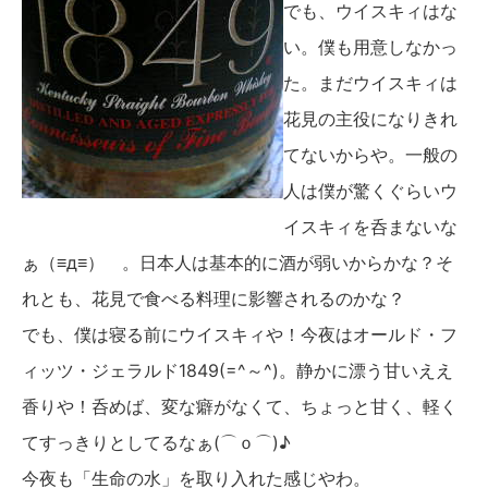
でも、ウイスキィはな
い。僕も用意しなかっ
た。まだウイスキィは
花見の主役になりきれ
てないからや。一般の
人は僕が驚くぐらいウ
イスキィを呑まないな
ぁ（≡д≡） 。日本人は基本的に酒が弱いからかな？そ
れとも、花見で食べる料理に影響されるのかな？
でも、僕は寝る前にウイスキィや！今夜はオールド・フ
ィッツ・ジェラルド1849(=^～^)。静かに漂う甘いええ
香りや！呑めば、変な癖がなくて、ちょっと甘く、軽く
てすっきりとしてるなぁ(⌒ｏ⌒)♪
今夜も「生命の水」を取り入れた感じやわ。