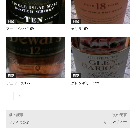
日記
日記
アードベッグ10Y
カリラ18Y
日記
日記
デュワ―ズ12Y
グレンギリー12Y
前の記事
次の記事
アル中だな
キニンヴィー