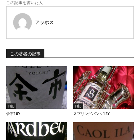
この記事を書いた人
アッホス
この著者の記事
日記
日記
余市10Y
スプリングバンク12Y