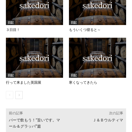
日記
日記
３日目！
もういくつ寝ると～
日記
日記
行って来ました英国展
寒くなってきたら
前の記事
次の記事
バーで飲もう！“旨いです。マ
Ｊ＆Ｂウルティマ
ール＆グラッパ”篇