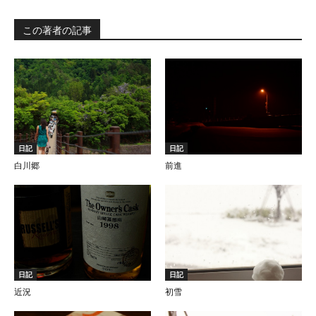
この著者の記事
日記
日記
白川郷
前進
日記
日記
近況
初雪