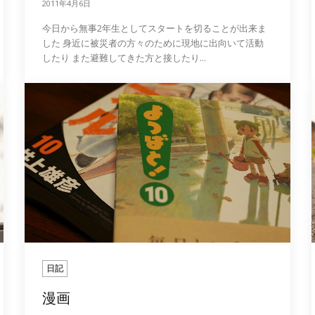
2011年4月6日
今日から無事2年生としてスタートを切ることが出来ま
した 身近に被災者の方々のために現地に出向いて活動
したり また避難してきた方と接したり...
日記
漫画