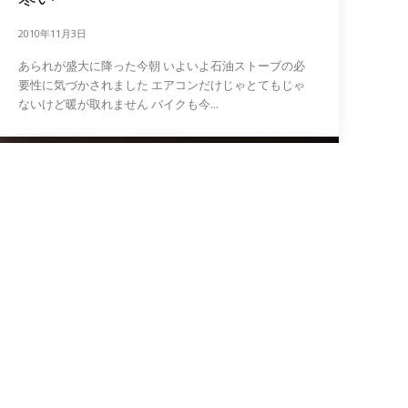
2010年11月3日
あられが盛大に降った今朝 いよいよ石油ストーブの必
要性に気づかされました エアコンだけじゃとてもじゃ
ないけど暖が取れません バイクも今...
日記