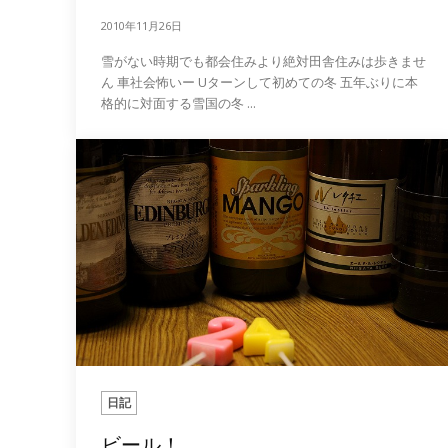
2010年11月26日
雪がない時期でも都会住みより絶対田舎住みは歩きませ
ん 車社会怖いー Uターンして初めての冬 五年ぶりに本
格的に対面する雪国の冬 ...
日記
ビール！