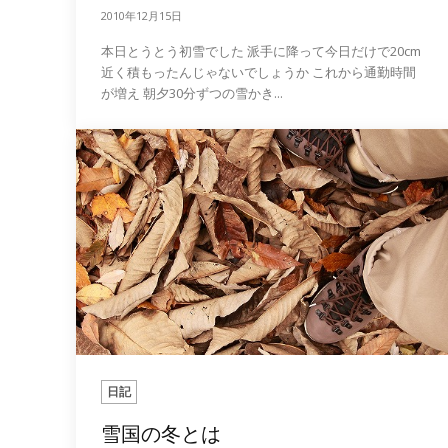
2010年12月15日
本日とうとう初雪でした 派手に降って今日だけで20cm
近く積もったんじゃないでしょうか これから通勤時間
が増え 朝夕30分ずつの雪かき...
日記
雪国の冬とは