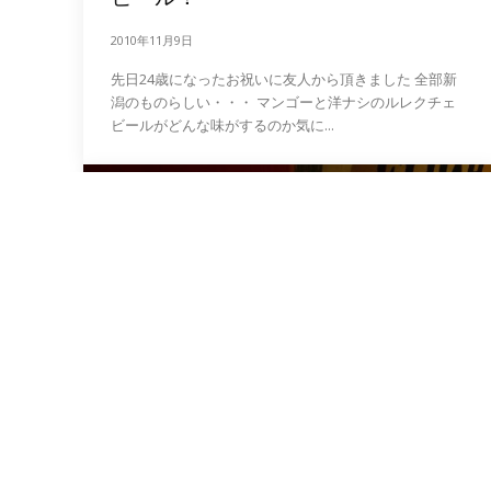
2010年11月9日
先日24歳になったお祝いに友人から頂きました 全部新
潟のものらしい・・・ マンゴーと洋ナシのルレクチェ
ビールがどんな味がするのか気に...
日記