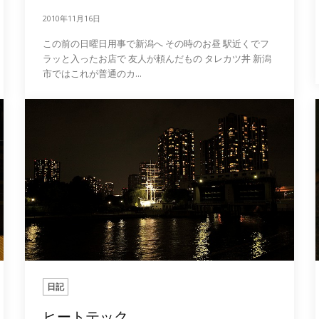
2010年11月16日
この前の日曜日用事で新潟へ その時のお昼 駅近くでフ
ラッと入ったお店で 友人が頼んだもの タレカツ丼 新潟
市ではこれが普通のカ...
日記
ヒートテック