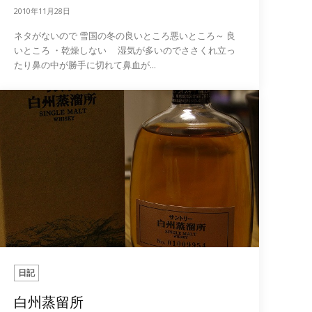
2010年11月28日
ネタがないので 雪国の冬の良いところ悪いところ～ 良
いところ ・乾燥しない 湿気が多いのでささくれ立っ
たり鼻の中が勝手に切れて鼻血が...
日記
白州蒸留所