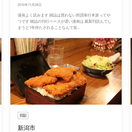
2010年11月28日
漫画よく読みます 雑誌は買わない所謂単行本派ってや
つです 雑誌の刊行ペースが遅い漫画は 最新刊読んでし
まうと1年待たされることなんて良...
日記
新潟市