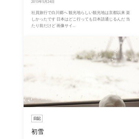
2013年5月24日
社員旅行で白川郷へ 観光地らしい観光地は京都以来 楽
しかったです 日本はどこ行っても日本語通じるんだ 当
たり前だけど 画像サイ...
日記
初雪