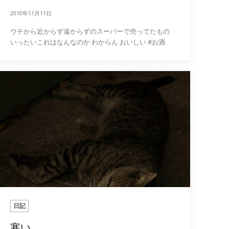
2010年11月11日
ウチから近からず遠からずのスーパーで売ってたもの
いったいこれはなんなのか わからん おいしい #お酒
日記
寒い