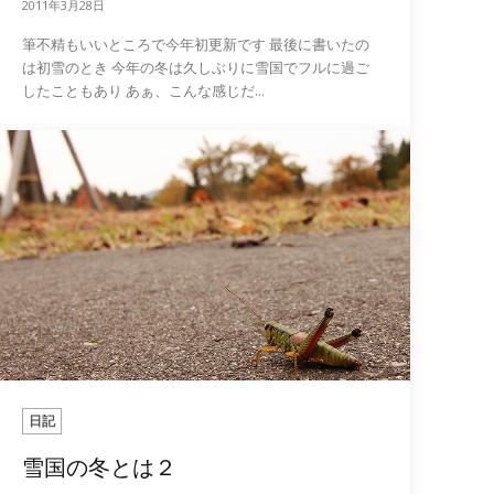
2011年3月28日
筆不精もいいところで今年初更新です 最後に書いたの
は初雪のとき 今年の冬は久しぶりに雪国でフルに過ご
したこともあり あぁ、こんな感じだ...
日記
雪国の冬とは２