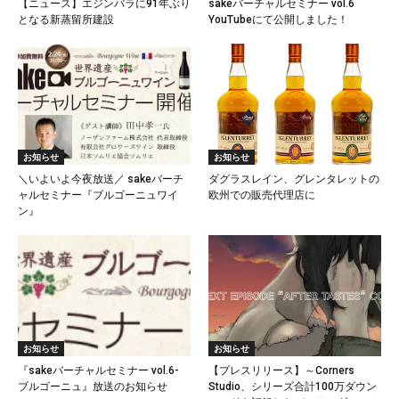
【ニュース】エジンバラに91年ぶり
sakeバーチャルセミナー vol.6
となる新蒸留所建設
YouTubeにて公開しました！
お知らせ
お知らせ
＼いよいよ今夜放送／ sakeバーチ
ダグラスレイン、グレンタレットの
ャルセミナー『ブルゴーニュワイ
欧州での販売代理店に
ン』
お知らせ
お知らせ
『sakeバーチャルセミナー vol.6-
【プレスリリース】～Corners
ブルゴーニュ』放送のお知らせ
Studio、シリーズ合計100万ダウン