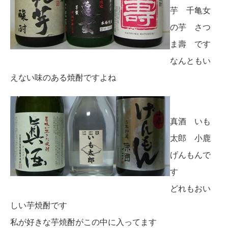
芋 千亀女
の芋 さつ
ま壽 です
なんともい
えない味のある焼酎ですよね
真酒 いも
太郎 小鹿
げんもんで
す
どれもおい
しい芋焼酎です
私が好きな芋焼酎がこの中に入ってます