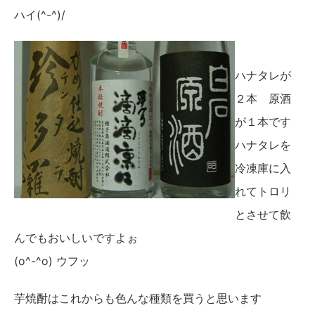
ハイ(^-^)/
ハナタレが
２本 原酒
が１本です
ハナタレを
冷凍庫に入
れてトロリ
とさせて飲
んでもおいしいですよぉ
(o^-^o) ウフッ
芋焼酎はこれからも色んな種類を買うと思います