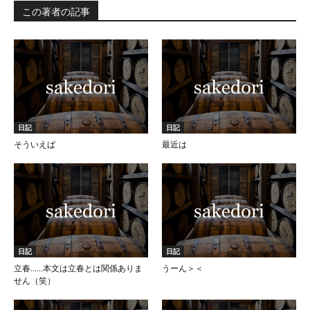
この著者の記事
日記
日記
そういえば
最近は
日記
日記
立春……本文は立春とは関係ありま
うーん＞＜
せん（笑）