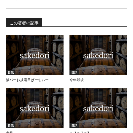
この著者の記事
日記
日記
猫バーお披露目ぱーちぃー
今年最後
日記
日記
老兵
ありゃりゃ?