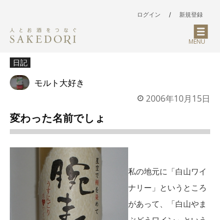
ログイン
/
新規登録
MENU
日記
モルト大好き
2006年10月15日
変わった名前でしょ
私の地元に「白山ワイ
ナリー」というところ
があって、「白山やま