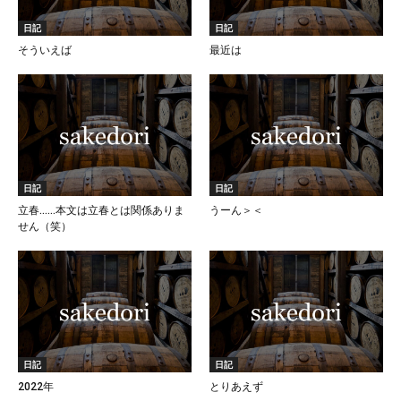
日記
日記
そういえば
最近は
日記
日記
立春……本文は立春とは関係ありま
うーん＞＜
せん（笑）
日記
日記
2022年
とりあえず