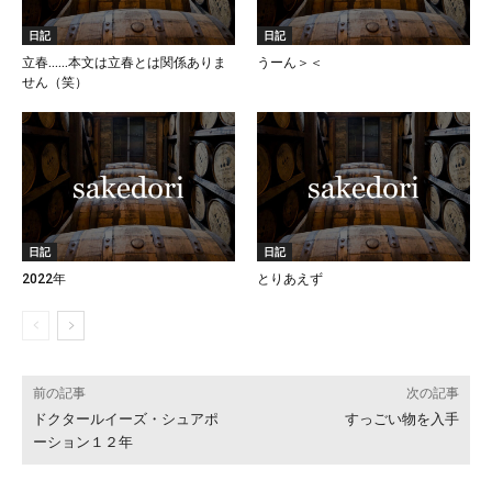
日記
日記
立春……本文は立春とは関係ありま
うーん＞＜
せん（笑）
日記
日記
2022年
とりあえず
前の記事
次の記事
ドクタールイーズ・シュアポ
すっごい物を入手
ーション１２年