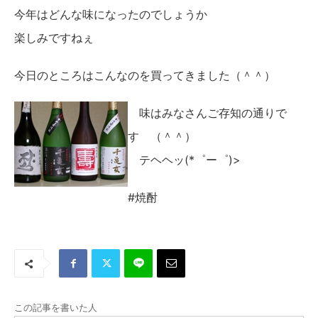
今年はどんな味になったのでしょうか
楽しみですねぇ
今日のところはこんなのを買ってきました（＾＾）
味はみなさんご存知の通りで
す （＾＾）
テヘヘッ(*゜ー゜)>
#焼酎
この記事を書いた人