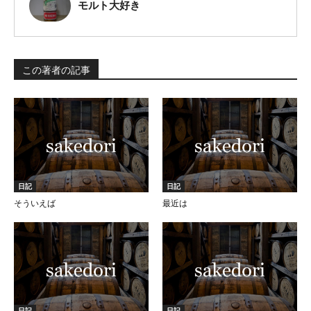
モルト大好き
この著者の記事
日記
日記
そういえば
最近は
日記
日記