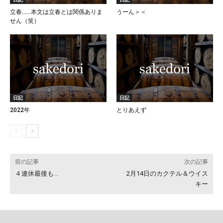
立春……本文は立春とは関係ありま
うーん＞＜
せん（笑）
日記
日記
2022年
とりあえず
前の記事
次の記事
４連休最後も…
2月14日のカクテル＆ウイス
キー