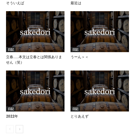
そういえば
最近は
日記
日記
立春……本文は立春とは関係ありま
うーん＞＜
せん（笑）
日記
日記
2022年
とりあえず