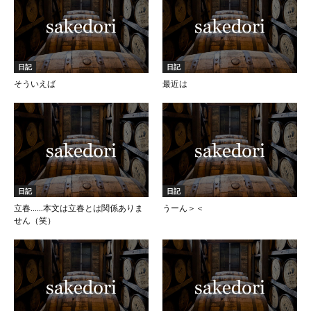
日記
日記
そういえば
最近は
日記
日記
立春……本文は立春とは関係ありま
うーん＞＜
せん（笑）