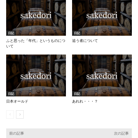
日記
日記
ふと思った「年代」というものにつ
追う者について
いて
日記
日記
日本オールド
あれれ・・・？
前の記事
次の記事