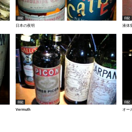
日記
日記
日本の夜明
液体
日記
日記
Vermuth
オー