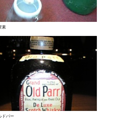
窒素
ルドパー