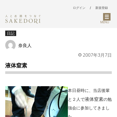
ログイン
/
新規登録
MENU
日記
奈良人
2007年3月7日
液体窒素
本日昼時に、当店後輩
液体窒素
と２人で
の勉
強会に参加してきまし
た。