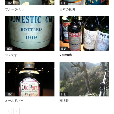
日記
日記
ブルーラベル
日本の夜明
日記
日記
ジンです。
Vermuth
日記
日記
オールドパー
梅渓谷