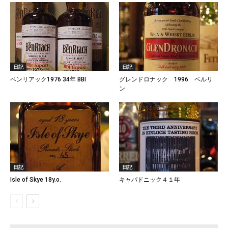
日記
日記
ベンリアック1976 34年 BBI
グレンドロナック 1996 ベルリ
ン
日記
日記
Isle of Skye 18y.o.
キャパドニック４１年