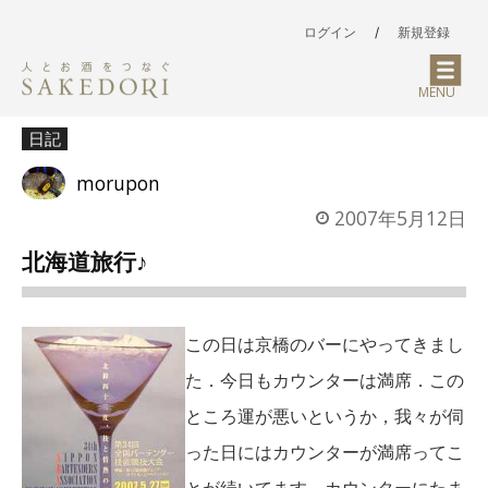
ログイン
/
新規登録
MENU
日記
morupon
2007年5月12日
北海道旅行♪
この日は京橋のバーにやってきまし
た．今日もカウンターは満席．この
ところ運が悪いというか，我々が伺
った日にはカウンターが満席ってこ