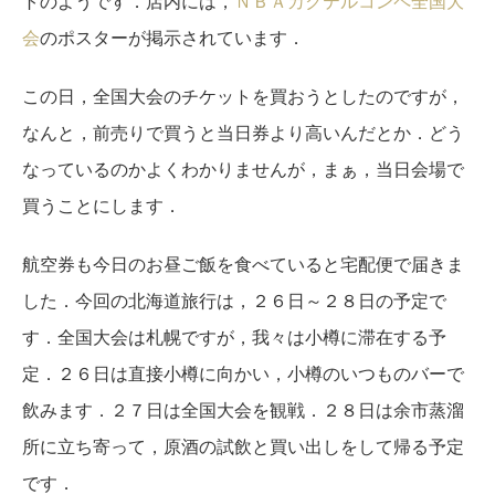
トのようです．店内には，
ＮＢＡカクテルコンペ全国大
会
のポスターが掲示されています．
この日，全国大会のチケットを買おうとしたのですが，
なんと，前売りで買うと当日券より高いんだとか．どう
なっているのかよくわかりませんが，まぁ，当日会場で
買うことにします．
航空券も今日のお昼ご飯を食べていると宅配便で届きま
した．今回の北海道旅行は，２６日～２８日の予定で
す．全国大会は札幌ですが，我々は小樽に滞在する予
定．２６日は直接小樽に向かい，小樽のいつものバーで
飲みます．２７日は全国大会を観戦．２８日は余市蒸溜
所に立ち寄って，原酒の試飲と買い出しをして帰る予定
です．