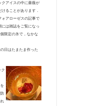
ックアイスの中に薔薇が
だけることがあります．
フォアローゼスの記事で
期には雑誌をご覧になっ
２個限定の氷で，なかな
この日はたまたま作った
ック
ーを
を防
けれ