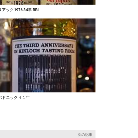
アック1976 34年 BBI
パドニック４１年
次の記事