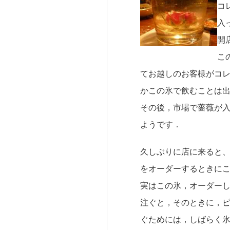
コ
入
開
こ
てお越しのお客様がコ
かこの氷で飲むことは
その後，市場で薔薇が
ようです．
久しぶりに店に来ると、
をオーダーするときに
実はこの氷，オーダー
注ぐと，そのときに，
ぐためには，しばらく