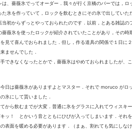
レは、薔薇氷でってオーダー．我々が行く京橋のバーでは，ロ
った氷を作っていて，ロックを飲むときにその氷で出していた
店当初からずっとやっておられたのです．以前，とある雑誌の
の薔薇氷を使ったロックが紹介されていたことがあり，その時
レを見て喜んでおられました．但し，作る道具の関係で１日に
出来ませんでした．
入手できなくなったとかで，薔薇氷はやめておられましたが、
今日は薔薇氷がありますよとマスター．それで moruco がロ
この氷にして貰いました．
してから飲むまでが大変．普通に氷をグラスに入れてウィスキ
ピキッ！ とかいう音とともにひびが入ってしまいます．それ
氷の表面を暖める必要があります．（まぁ、割れても気にしな