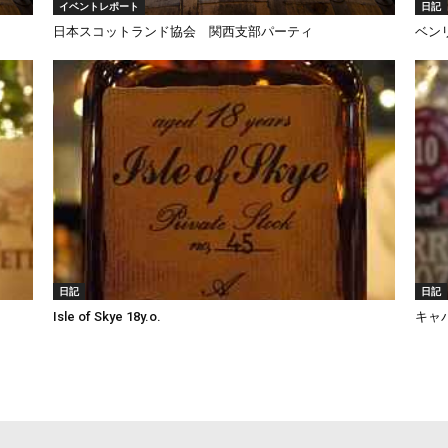
イベントレポート
日記
日本スコットランド協会 関西支部パーティ
ベンリ
日記
日記
Isle of Skye 18y.o.
キャ